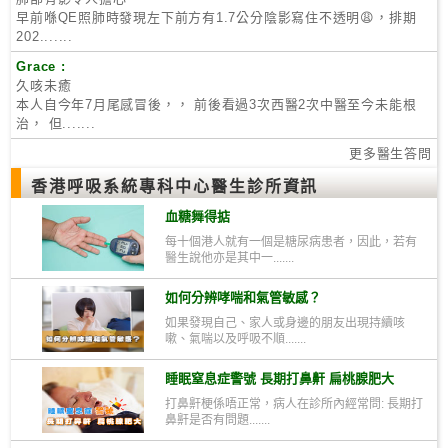
早前喺QE照肺時發現左下前方有1.7公分陰影寫住不透明😩，排期
202.......
Grace :
久咳未癒
本人自今年7月尾感冒後，， 前後看過3次西醫2次中醫至今未能根
治， 但.......
更多醫生答問
香港呼吸系統專科中心醫生診所資訊
血糖舞得掂
每十個港人就有一個是糖尿病患者，因此，若有
醫生說他亦是其中一.......
如何分辨哮喘和氣管敏感？
如果發現自己、家人或身邊的朋友出現持續咳
嗽、氣喘以及呼吸不順.......
睡眠窒息症警號 長期打鼻鼾 扁桃腺肥大
打鼻鼾梗係唔正常，病人在診所內經常問: 長期打
鼻鼾是否有問題.......