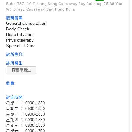
尋
Suite B&C, 10/F, Hang Seng Causeway Bay Building, 28-30 Yee
Wo Street, Causeway Bay, Hong Kong
服務範圍:
24
General Consultation
小
Body Check
時
Hospitalization
應
Physiotherapy
Specialist Care
診
診所簡介:
診所醫生:
急
陳嘉華醫生
症
室
收費:
服
務
診症時間:
星期一 ︰ 0900-1830
公
星期二 ︰ 0900-1830
星期三 ︰ 0900-1830
立
星期四 ︰ 0900-1830
醫
星期五 ︰ 0900-1830
院
星期六 ︰ 0900-1700