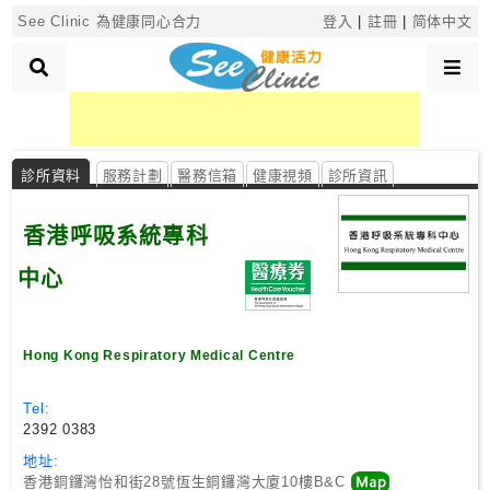
×
See Clinic 為健康同心合力
登入
|
註冊
|
简体中文
診
所
診所資料
服務計劃
醫務信箱
健康視頻
診所資訊
分
類
香港呼吸系統專科
中心
搜
尋
診
Hong Kong Respiratory Medical Centre
所
Tel:
按
2392 0383
區
地址:
搜
香港銅鑼灣怡和街28號恆生銅鑼灣大廈10樓B&C