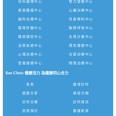
兒科護理中心
智力發展中心
癌患腫瘤中心
心臟治療中心
腦科治療中心
耳鼻喉科中心
腸胃肝臟中心
胸肺呼吸中心
糖尿調控中心
生育計畫中心
泌尿系統中心
情性康健中心
心理治療中心
言語治療中心
營養調適中心
物理治療中心
See Clinic 健康活力 為健康同心合力
首頁
搜尋診所
經歷分享
按區分類
診所分類
診所資訊
民意探討
醫護新資