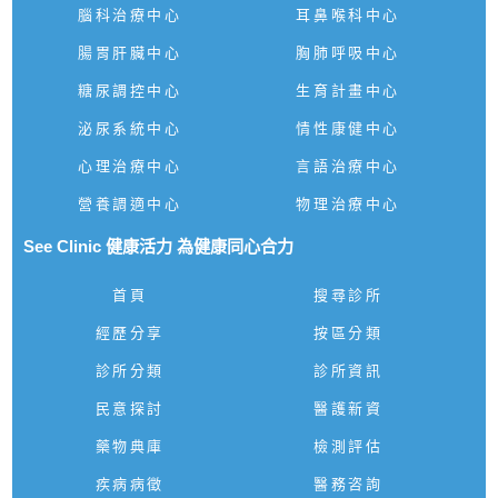
腦科治療中心
耳鼻喉科中心
腸胃肝臟中心
胸肺呼吸中心
糖尿調控中心
生育計畫中心
泌尿系統中心
情性康健中心
心理治療中心
言語治療中心
營養調適中心
物理治療中心
See Clinic 健康活力 為健康同心合力
首頁
搜尋診所
經歷分享
按區分類
診所分類
診所資訊
民意探討
醫護新資
藥物典庫
檢測評估
疾病病徵
醫務咨詢