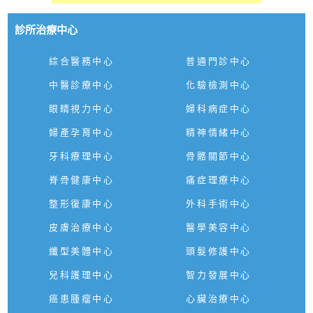
診所治療中心
綜合醫務中心
普通門診中心
中醫診療中心
化驗檢測中心
眼睛視力中心
婦科病症中心
婦產孕育中心
精神情緒中心
牙科療理中心
骨骼關節中心
脊骨健康中心
痛症理療中心
整形復康中心
外科手術中心
皮膚治療中心
醫學美容中心
纖型美體中心
頭髮修護中心
兒科護理中心
智力發展中心
癌患腫瘤中心
心臟治療中心