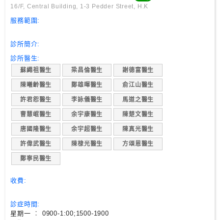
尋
16/F, Central Building, 1-3 Pedder Street, H.K
服務範圍:
24
診所簡介:
小
時
診所醫生:
應
蘇繩祖醫生
梁昌倫醫生
謝德富醫生
診
陳曦齡醫生
鄭雄暉醫生
俞江山醫生
許君恕醫生
李詠儀醫生
馬道之醫生
急
曹慧崐醫生
余宇康醫生
陳楚文醫生
症
室
唐國隆醫生
余宇超醫生
陳真光醫生
服
許偉武醫生
陳棣光醫生
方頌恩醫生
務
鄭寧民醫生
公
收費:
立
醫
診症時間:
院
星期一 ︰ 0900-1:00;1500-1900