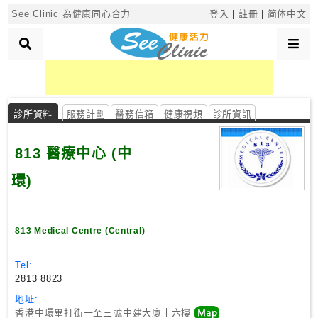
×
See Clinic 為健康同心合力
登入
|
註冊
|
简体中文
診
所
診所資料
服務計劃
醫務信箱
健康視頻
診所資訊
分
類
813 醫療中心 (中
環)
搜
尋
診
813 Medical Centre (Central)
所
Tel:
按
2813 8823
區
地址:
搜
香港中環畢打街一至三號中建大廈十六樓