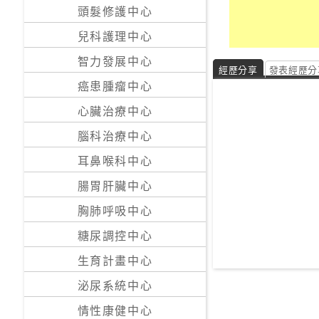
私
頭髮修護中心
家
兒科護理中心
醫
院
智力發展中心
經歷分享
發表經歷分
癌患腫瘤中心
中
心臟治療中心
醫
醫
腦科治療中心
院
耳鼻喉科中心
腸胃肝臟中心
胸肺呼吸中心
糖尿調控中心
生育計畫中心
泌尿系統中心
情性康健中心