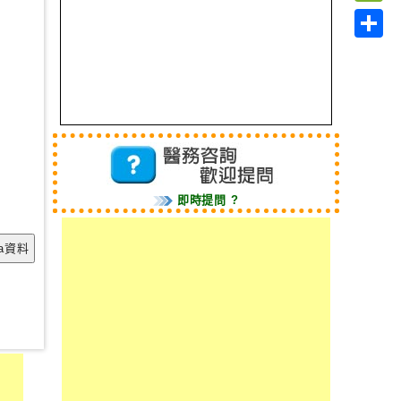
Link
WeC
Shar
即時提問 ?