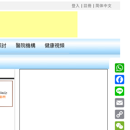
×
登入
|
註冊
|
简体中文
探討
醫院機構
健康視頻
Wha
Fac
Line
Emai
Cop