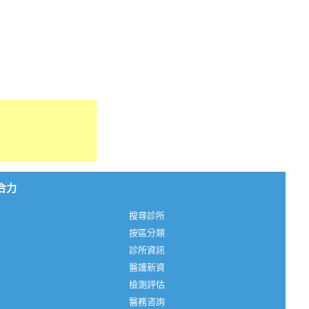
心合力
搜尋診所
按區分類
診所資訊
醫護新資
檢測評估
醫務咨詢