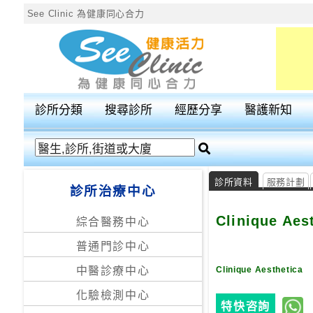
See Clinic 為健康同心合力
診
所
分
診所分類
搜尋診所
經歷分享
醫護新知
類
搜
尋
診所資料
服務計劃
診所治療中心
診
所
Clinique Aes
綜合醫務中心
普通門診中心
按
區
Clinique Aesthetica
中醫診療中心
搜
化驗檢測中心
尋
特快咨詢