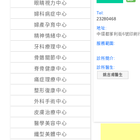
眼睛視力中心
24
Tel:
婦科病症中心
23280468
小
婦產孕育中心
時
地址:
應
中環都爹利街6號印刷行
精神情緒中心
診
服務範圍:
牙科療理中心
骨骼關節中心
診所簡介:
急
症
診所醫生:
脊骨健康中心
室
姚吉甫醫生
服
痛症理療中心
務
整形復康中心
外科手術中心
公
立
皮膚治療中心
醫
醫學美容中心
院
纖型美體中心