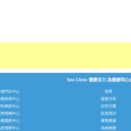
See Clinic 健康活力 為健康同
普通門診中心
首頁
化驗檢測中心
經歷分享
婦科病症中心
診所分類
精神情緒中心
民意探討
骨骼關節中心
藥物典庫
痛症理療中心
疾病病徵