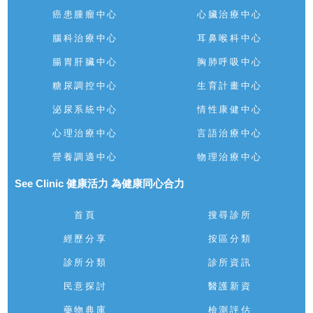
癌患腫瘤中心
心臟治療中心
腦科治療中心
耳鼻喉科中心
腸胃肝臟中心
胸肺呼吸中心
糖尿調控中心
生育計畫中心
泌尿系統中心
情性康健中心
心理治療中心
言語治療中心
營養調適中心
物理治療中心
See Clinic 健康活力 為健康同心合力
首頁
搜尋診所
經歷分享
按區分類
診所分類
診所資訊
民意探討
醫護新資
藥物典庫
檢測評估