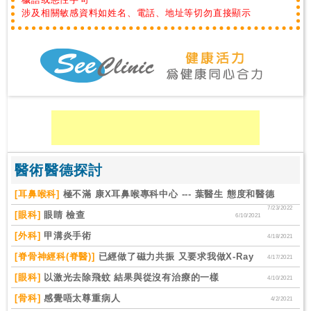
涉及相關敏感資料如姓名、電話、地址等切勿直接顯示
私
家
醫
院
中
醫
醫
院
醫術醫德探討
[耳鼻喉科]
極不滿 康X耳鼻喉專科中心 --- 葉醫生 態度和醫德
7/23/2022
[眼科]
眼睛 檢查
6/10/2021
[外科]
甲溝炎手術
4/18/2021
[脊骨神經科(脊醫)]
已經做了磁力共振 又要求我做X-Ray
4/17/2021
[眼科]
以激光去除飛蚊 結果與從沒有治療的一樣
4/10/2021
[骨科]
感覺唔太尊重病人
4/2/2021