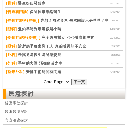
[骨科]
醫生好似發錢寒
3/21/2021
[普通科門診]
保險醫療網絡醫生
3/16/2021
[脊骨神經科(脊醫)]
光顧了兩次套票 每次問診只是草草了事
3/5/2021
[眼科]
濫約準時到埗等候幾小時
2/25/2021
[脊骨神經科(脊醫) ]
完全沒有幫助 少少減痛都沒有
2/24/2021
[眼科]
診所幾乎都坐滿了人 真的感覺好不安全
2/9/2021
[外科]
未試過睇醫生睇到感委屈
2/2/2021
[外科]
手術的失誤 活在痛苦之中
1/27/2021
[整形外科]
安排手術時間有問題
1/13/2021
民意探討
醫療事故探討
醫術醫德探討
病症治療探討