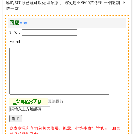
尋
嗰啲600蚊已經可以做埋治療， 這次是比$600當係學 一個教訓 上
咗一堂.
24
回應
May
小
姓名 :
時
應
Email
診
急
症
室
服
務
更換圖片
公
立
醫
發表意見內容切勿包含侮辱、挑釁、捏造事實誹謗他人、粗言
院
穢語或惡性字句