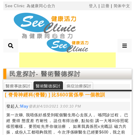
×
See Clinic 為健康同心合力
登入
|
註冊
|
简体中文
診
所
分
類
民意探討
- 醫術醫德探討
搜
醫療事故探討
尋
醫術醫德探討
病症治療探討
診
[ 脊骨神經科(脊醫) ] 比$600當係學 一個教訓
所
發起人:
May
發表於4/10/2021 3:00:10 PM
第一次睇, 我唔係好感受到呢個醫生用心去医人， 喺問診过程， 已
按
經 覺得 態度差 冇耐性， 諗住有得治療, 點知佢 講一大堆叫你照呢
區
樣照嗰樣， 要照咗先畀你做治療 ， 如果我真係照x光嘅話 磁力共
搜
振，成份人工都唔夠我照， 今次淨係睇醫生已經要$600，我之前