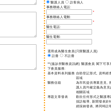
醫護人員
訪客病人
事務聯絡人電話:
*
事務聯絡人電郵:
*
醫生電話:
醫生電郵:
選用成為醫生會員
(只限醫護人員)
註冊
不註冊
**(搵診所醫務資訊網) 醫護會員 閣下可享
下會員服務:
基本資料表列服務
自助登記形式, 資料經
區域
醫務信箱
為市民提供專業意見, 
護人員均被定義為意見
相關區域
專題文章發表
歡欣任何形式之醫護專題
採訪報導, 新聞發表於
經採納發表, 將同時註