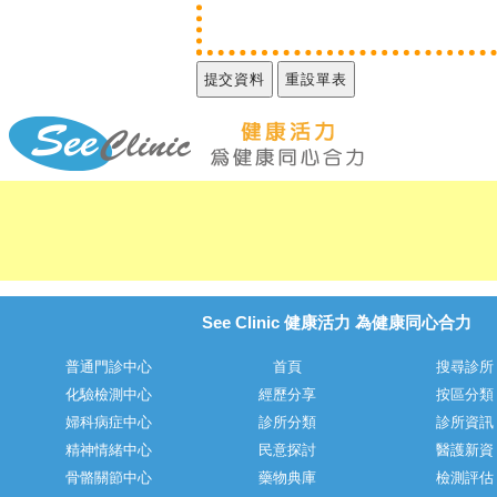
See Clinic 健康活力 為健康同心合力
普通門診中心
首頁
搜尋診所
化驗檢測中心
經歷分享
按區分類
婦科病症中心
診所分類
診所資訊
精神情緒中心
民意探討
醫護新資
骨骼關節中心
藥物典庫
檢測評估