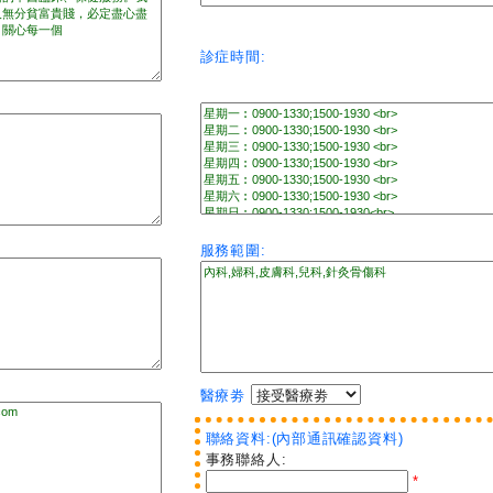
診症時間:
服務範圍:
醫療劵
聯絡資料:(內部通訊確認資料)
事務聯絡人:
*