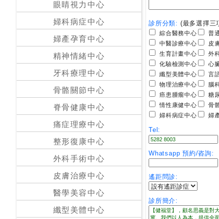
眼睛視力中心
24
婦科病症中心
診所分類:
(最多選擇三
小
綜合醫務中心
普通
婦產孕育中心
時
中醫診療中心
皮膚
應
生育計畫中心
外科
精神情緒中心
診
化驗檢測中心
心臟
牙科療理中心
纖型美體中心
言語
物理治療中心
腦科
骨骼關節中心
急
癌患腫瘤中心
糖尿
症
情性康健中心
骨骼
脊骨健康中心
室
婦科病症中心
婦產
服
痛症理療中心
Tel:
務
整形復康中心
Whatsapp 預約/咨詢:
外科手術中心
公
立
皮膚治療中心
遙距問診:
醫
醫學美容中心
院
診所簡介:
纖型美體中心