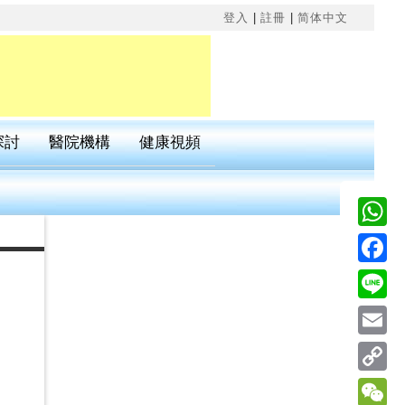
×
登入
|
註冊
|
简体中文
探討
醫院機構
健康視頻
Wha
Fac
Line
Emai
Cop