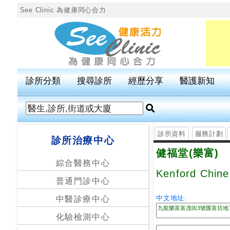
See Clinic 為健康同心合力
診
所
分
診所分類
搜尋診所
經歷分享
醫護新知
類
搜
尋
診所資料
服務計劃
診所治療中心
診
健福堂(樂富)
所
綜合醫務中心
Kenford Chine
普通門診中心
按
區
中文地址:
中醫診療中心
搜
化驗檢測中心
尋