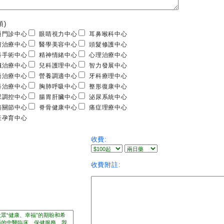
項)
門診中心
眼睛視力中心
耳鼻喉科中心
治療中心
醫學美容中心
頭髮修護中心
手術中心
精神情緒中心
心理治療中心
治療中心
兒科護理中心
智力發展中心
治療中心
營養調適中心
牙科療理中心
治療中心
胸肺呼吸中心
整形復康中心
調控中心
腸胃肝臟中心
泌尿系統中心
關節中心
脊骨健康中心
痛症理療中心
孕育中心
收費:
收費附註: