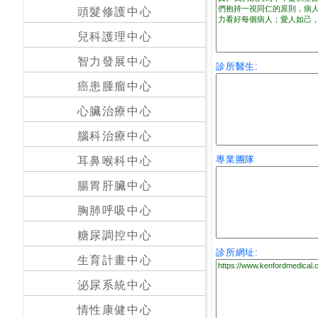
私
頭髮修護中心
家
兒科護理中心
醫
院
智力發展中心
診所醫生:
癌患腫瘤中心
中
心臟治療中心
醫
醫
腦科治療中心
院
專業團隊
耳鼻喉科中心
腸胃肝臟中心
胸肺呼吸中心
糖尿調控中心
診所網址:
生育計畫中心
泌尿系統中心
情性康健中心