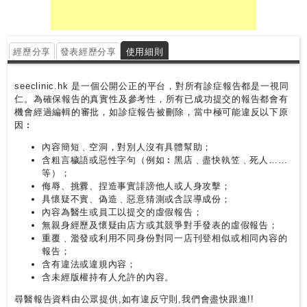
經歷分享
發表經歷分享
使用細則
seeclinic.hk 是一個公開公正的平台，對所有診症報告都是一視同
仁。為確保報告的真實性及參考性，所有已成功提交的報告都會有
機會經過編輯的審批，如診症報告被刪除，當中極可能違反以下原
因︰
內容簡短﹑空洞，對別人沒有具體幫助；
含粗言穢語或惡性字句（例如︰黑店﹑盡快執笠﹑死人……
等）；
侮辱、挑釁、捏造事實誹謗他人或人身攻擊；
具懷疑不實、偽造﹑惡意猜測或含誤導成份；
內容為醫生或員工以提交的虛假報告；
無親身經歷及懷疑由店方或其競爭對手發表的虛假報告；
重覆﹑濫發或利用不同身份對同一店刊登相似或相同內容的
報告；
含有違法或違規內容；
含未經版權持有人允許的內容。
尋醫報告資料由公眾提供,如有違反守則,我們會盡快跟進!!