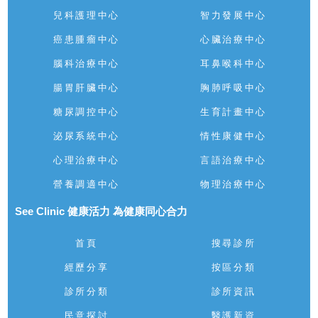
兒科護理中心
智力發展中心
癌患腫瘤中心
心臟治療中心
腦科治療中心
耳鼻喉科中心
腸胃肝臟中心
胸肺呼吸中心
糖尿調控中心
生育計畫中心
泌尿系統中心
情性康健中心
心理治療中心
言語治療中心
營養調適中心
物理治療中心
See Clinic 健康活力 為健康同心合力
首頁
搜尋診所
經歷分享
按區分類
診所分類
診所資訊
民意探討
醫護新資