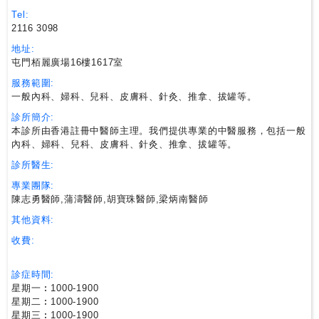
尋
Tel:
2116 3098
地址:
24
屯門栢麗廣場16樓1617室
小
時
服務範圍:
一般內科、婦科、兒科、皮膚科、針灸、推拿、拔罐等。
應
診
診所簡介:
本診所由香港註冊中醫師主理。我們提供專業的中醫服務，包括一般
內科、婦科、兒科、皮膚科、針灸、推拿、拔罐等。
急
診所醫生:
症
專業團隊:
室
陳志勇醫師,蒲濤醫師,胡寶珠醫師,梁炳南醫師
服
務
其他資料:
收費:
公
診症時間:
立
星期一︰1000-1900
醫
星期二︰1000-1900
院
星期三︰1000-1900