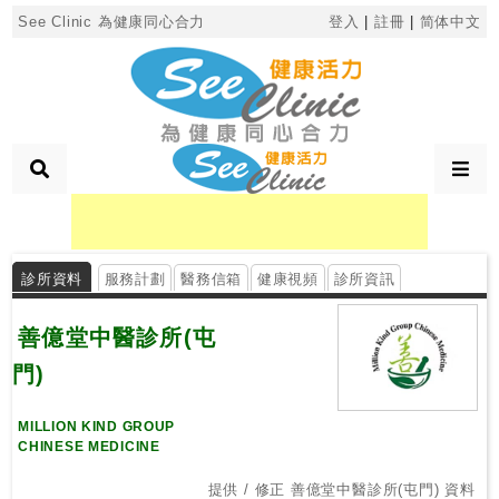
×
See Clinic 為健康同心合力
登入
|
註冊
|
简体中文
診
所
分
類
診所資料
服務計劃
醫務信箱
健康視頻
診所資訊
搜
尋
善億堂中醫診所(屯
診
所
門)
MILLION KIND GROUP
按
CHINESE MEDICINE
區
搜
提供 / 修正 善億堂中醫診所(屯門) 資料