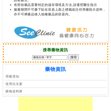
請教醫生。
有部份藥品需要特定的儲存環境及方法,請遵照醫生指示
服藥期間不可撕下貼在容器上面之標籤或任何用藥指示資料，
私
亦不可將藥品移入他種藥品的容器內。
家
醫
院
中
醫
搜尋藥物資訊
醫
院
藥物資訊
用藥需知
使用抗生素
藥物資料庫