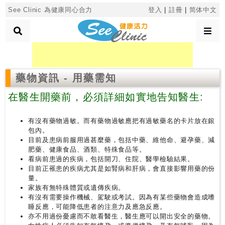
×
See Clinic 為健康同心合力
登入
|
註冊
|
简体中文
診
藥物資訊 - 用藥需知
所
分
在醫生開藥前，必須詳細如實地告知醫生:
類
有沒有藥物過敏。而有藥物過敏應把有過敏藥名的卡片放在銀
包內。
搜
目前及患病前服用過甚麼藥，包括中藥、維他命、避孕藥、減
尋
肥藥、健康食品、酒類、特殊食品等。
診
看病前患過的疾病，包括開刀、住院、醫學檢驗結果。
所
目前正罹患的疾病尤其是如腎病和肝病，會直接影響用藥的份
量。
家族有無特殊體質或遺傳疾病。
按
有沒有需要操作機械、駕駛或考試。因為有某些藥物會造成嗜
睡反應，可能降低患者的注意力及應急反應。
區
亦不用過份憂慮而不敢看醫生，醫生應可以開出安全的藥物。
搜