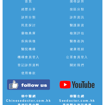
首頁
搜尋診所
經歷分享
按區分類
診所分類
診所資訊
民意探討
醫護新資
藥物典庫
檢測評估
疾病病徵
醫務咨詢
醫院機構
健康視頻
機構會員登入
公眾會員登入
登記診所資料
關於我們
使用條款
睇中醫網
睇醫生網
Chinesedoctor.com.hk
Seedoctor.com.hk