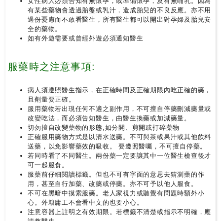
女性病人必須告知有無懷孕，或準備懷孕，及有無哺乳。因為
尋
有某些藥物會透過胎盤或乳汁，造成胎兒的不良反應。亦不用
過份憂慮而不敢看醫生，所有醫生都可以開出對孕婦及胎兒安
全的藥物。
24
如有外遊需要或曾經外遊必須通知醫生
小
時
服藥時之注意事項:
應
診
病人須遵照醫生指示，在正確時間及正確期限內吃正確的藥，
且劑量要正確。
急
服用藥物若出現任何不適之副作用，不可擅自停藥刪減藥量或
改變吃法，而必須告知醫生，由醫生換藥或加減藥量。
症
切勿擅自改變藥物的形態,如分開、剪開或打碎藥物
室
正確服用藥物方式是以清水送藥。不可與茶或果汁或其他飲料
服
送藥，以免影響藥效的吸收。 要遵照醫囑，不可擅自停藥。
務
若同時看了不同醫生。兩份藥一定要讓其中一位醫生檢查後才
可一起服食。
服藥前仔細閱讀標籤。但也不可有字面的意思去猜測藥的作
公
用，甚至自行加藥、改藥或停藥。亦不可予以他人服食。
立
不可在黑暗中摸索服藥。老人家視力或聽覺有問題時額外小
心。外籍庸工不會看中文的也要小心。
醫
注意容器上註明之有效期限。若標籤不清楚或指示不明確，應
院