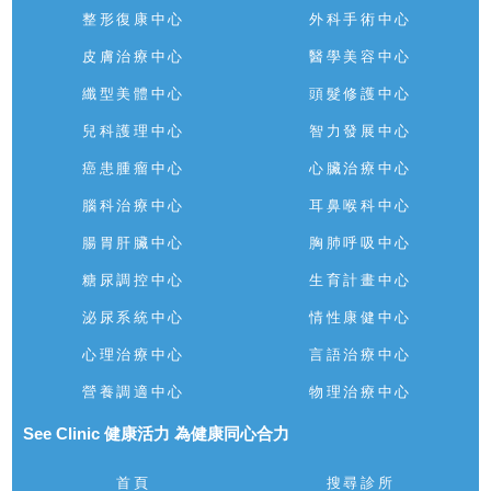
整形復康中心
外科手術中心
皮膚治療中心
醫學美容中心
纖型美體中心
頭髮修護中心
兒科護理中心
智力發展中心
癌患腫瘤中心
心臟治療中心
腦科治療中心
耳鼻喉科中心
腸胃肝臟中心
胸肺呼吸中心
糖尿調控中心
生育計畫中心
泌尿系統中心
情性康健中心
心理治療中心
言語治療中心
營養調適中心
物理治療中心
See Clinic 健康活力 為健康同心合力
首頁
搜尋診所