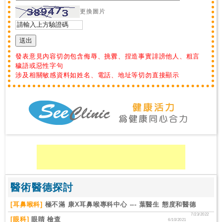
更換圖片
私
家
醫
院
發表意見內容切勿包含侮辱、挑釁、捏造事實誹謗他人、粗言
穢語或惡性字句
涉及相關敏感資料如姓名、電話、地址等切勿直接顯示
中
醫
醫
院
醫術醫德探討
[耳鼻喉科]
極不滿 康X耳鼻喉專科中心 --- 葉醫生 態度和醫德
7/23/2022
[眼科]
眼睛 檢查
6/10/2021