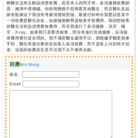
尋
務醫生沒有主動說清楚收費，直至本人詢問才答。各項服務收費頗
貴，媲美中環價錢。但疫情關係不想再看其他醫生，而且醫生及姑
娘有點催迫下我沒有考慮清楚就照做。最後付款時令我驚訝是其中
一項收費是醫生診金，姑娘隨後解釋是檢查牙骹費用。我回想檢查
24
前醫生沒有說清楚要收費用，而且我進行了多項服務，洗牙，補
小
牙，X-ray。如果我只是要求檢查，而沒有進行其他服務，這項檢
時
查費用要付是合理的。我不滿意醫生處理手法，因根據牙醫委員會
應
手則，醫生有責任事前告知客人各項收費，而不是客人付款時才知
診
道。這樣的收費及生意手法我下次不會再光顧。
回應
Mrs Wong
急
症
姓名 :
室
Email
服
務
公
立
醫
院