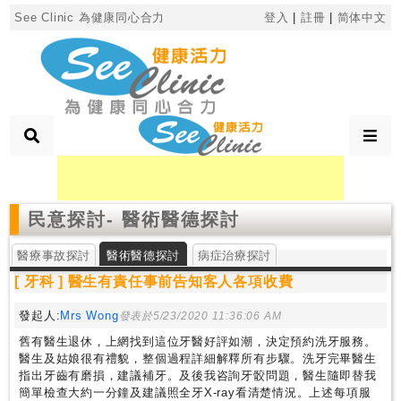
×
See Clinic 為健康同心合力
登入
|
註冊
|
简体中文
診
所
分
類
民意探討
- 醫術醫德探討
搜
醫療事故探討
尋
醫術醫德探討
病症治療探討
診
[ 牙科 ] 醫生有責任事前告知客人各項收費
所
發起人:
Mrs Wong
發表於5/23/2020 11:36:06 AM
舊有醫生退休，上網找到這位牙醫好評如潮，決定預約洗牙服務。
按
醫生及姑娘很有禮貌，整個過程詳細解釋所有步驟。洗牙完畢醫生
區
指出牙齒有磨損，建議補牙。及後我咨詢牙骹問題，醫生隨即替我
搜
簡單檢查大約一分鐘及建議照全牙X-ray看清楚情況。上述每項服