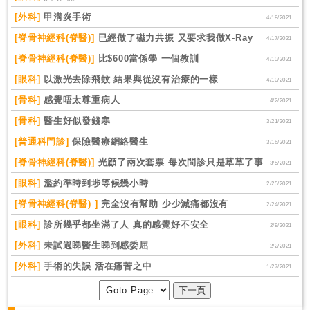
[外科]
甲溝炎手術
4/18/2021
[脊骨神經科(脊醫)]
已經做了磁力共振 又要求我做X-Ray
4/17/2021
[脊骨神經科(脊醫)]
比$600當係學 一個教訓
4/10/2021
[眼科]
以激光去除飛蚊 結果與從沒有治療的一樣
4/10/2021
[骨科]
感覺唔太尊重病人
4/2/2021
[骨科]
醫生好似發錢寒
3/21/2021
[普通科門診]
保險醫療網絡醫生
3/16/2021
[脊骨神經科(脊醫)]
光顧了兩次套票 每次問診只是草草了事
3/5/2021
[眼科]
濫約準時到埗等候幾小時
2/25/2021
[脊骨神經科(脊醫) ]
完全沒有幫助 少少減痛都沒有
2/24/2021
[眼科]
診所幾乎都坐滿了人 真的感覺好不安全
2/9/2021
[外科]
未試過睇醫生睇到感委屈
2/2/2021
[外科]
手術的失誤 活在痛苦之中
1/27/2021